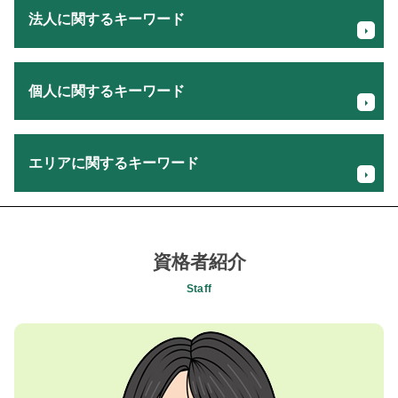
法人に関するキーワード
キャッシュフロー計算書 間接法
個人に関するキーワード
売上 計画書
企業 創業
役員 死亡 退職金
相続税 申告 必要書類
創業融資 自己資金なし
エリアに関するキーワード
個人事業主 税理士 必要か
事業承継 流れ
相続税 申告書 提出期限
事業計画書 書き方 飲食店
法人化 節税 メリット
会社設立支援 税理士 相談 相模原市
事業承継 法人
税理士 創業
セカンドオピニオン 税理士 相談 相模原市
法人 メリット デメリット
法人化 個人事業主 メリット
創業支援 税理士 相談 国立市
資格者紹介
経営者 相続税対策 相続診断
個人事業主 確定申告 青色 白色
相続税申告 税理士 相談 八王子市
新規事業 計画書
Staff
法人設立 メリット
相続税対策 税理士 相談 相模原市
事業譲渡 株式 譲渡
個人事業主 所得税 控除
経理担当者会計指導 税理士 相談 八王子市
確定申告書 税理士
相続税 控除対象
キャッシュフロー 税理士 相談 八王子市
税理士 セカンド オピニオン
税理士 会社設立
贈与税申告 税理士 相談 日野市
日本政策金融公庫 創業融資
法人 相続税 対策
消費税確定申告 税理士 相談 日野市
資金繰り キャッシュフロー