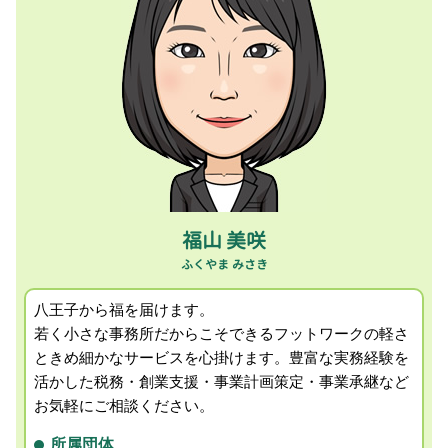
個人事業主 節税
経理担当者会計指導 税理士 相談 昭島市
クラウド会計 対応
法人化 タイミング
贈与税申告 税理士 相談 昭島市
税務署 税理士 相談
起業 税金
事業計画策定 税理士 相談 町田市
事業計画 収支計画
確定申告 還付金
キャッシュフロー 税理士 相談 国立市
事業承継 個人事業主
仮想通貨 確定申告
事業承継コンサルティング 税理士 相談 国立市
個人事業主 給与所得 経費
会社設立支援 税理士 相談 国立市
小規模宅地 相続税
税務顧問 税理士 相談 八王子市
相続税 生前 贈与
事業承継コンサルティング 税理士 相談 八王子市
会社設立支援 税理士 相談 日野市
セカンドオピニオン 税理士 相談 日野市
福山 美咲
相続税対策 税理士 相談 八王子市
八王子から福を届けます。
若く小さな事務所だからこそできるフットワークの軽さ
ときめ細かなサービスを心掛けます。
豊富な実務経験を
活かした税務・創業支援・事業計画策定・事業承継など
お気軽にご相談ください。
所属団体