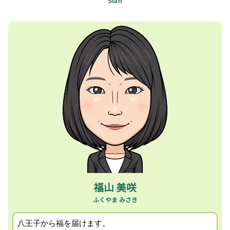
Staff
税理士 会社設立
融資サポート 税理士 相談 日野市
税務署 税理士 相談
個人事業主 節税
消費税確定申告 税理士 相談 町田市
役員 死亡 退職金
贈与税 節税
消費税確定申告 税理士 相談 八王子市
事業計画 策定
個人事業主 給与所得 経費
経理担当者会計指導 税理士 相談 国立市
キャッシュフロー 損益計算書
FX 確定申告
会社設立支援 税理士 相談 国立市
顧問税理士 相場
起業 税金
キャッシュフロー 税理士 相談 国立市
事業承継 計画
個人事業主 確定申告 青色 白色
セカンドオピニオン 税理士 相談 町田市
税務調査 法人
贈与税申告 110万円以下
記帳代行 税理士 相談 日野市
税理士 業務内容
小規模宅地 相続税
相続税申告 税理士 相談 相模原市
事業承継 法人
fx 確定申告 やり方
セカンドオピニオン 税理士 相談 昭島市
事業計画書 個人事業主
事業承継コンサルティング 税理士 相談 町田市
相続税 申告 必要書類
キャッシュフロー 税理士 相談 相模原市
確定申告 期限過ぎたら
所得税確定申告 税理士 相談 町田市
セカンドオピニオン 税理士 相談 八王子市
経営者所得税確定申告 税理士 相談 国立市
福山 美咲
創業支援 税理士 相談 八王子市
八王子から福を届けます。