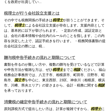
くを政府が出資してい...
税理士が行う会社設立支援とは
その中でも税務関係の手続きは
税理士
が担うことができます。そ
して、
税理士
による会社設立支援が存在します。支援内容として
は、基本的に以下が挙げられます。 ・定款の作成、認証定款と
は、会社の基本情報や会社内のルールのことを指します。この内
容を決定した上で、認証手続きを行います。 ・税務関係書類の提
出会社設立の際には、税...
贈与税申告手続きの流れと期限について
書類を作るのが難しい方や、複数の贈与を受けているなどで計算
や申告方法が複雑な方は、ぜひ
税理士
までご
相談
ください。 福山
税務会計事務所では、八王子市、相模原市、町田市、日野市、昭
島市、
国立市
を中心に、東京西部、23区、神奈川（相模原、横浜
市、川﨑、県央エリア）の皆さまから、会計・税務に関する
相談
を承っております。
消費税の確定申告手続きの流れと期限について
原則課税方式で提出したい方は、計算が複雑ですから、
税理士
に