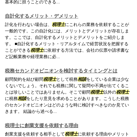
基本的に担うことのできる...
自計化するメリット・デメリット
計化を行わない場合は、
税理士
にこれらの業務を依頼することが
一般的です。この自計化には、メリットとデメリットが存在しま
す。ここでは、自計化するメリットとデメリットをご紹介しま
す。 ■自計化するメリット・リアルタイムで経営状況を把握する
ことができる
税理士
に依頼する方法では、会社の伝票や請求書な
ど記帳業務や経理業務に必...
税務セカンドオピニオンを検討するタイミングとは
顧問契約を結び顧問
税理士
として税務
相談
をしている企業は少な
くないでしょう。それでも税務に関して疑問や不満が出てくるこ
とは珍しいことではありません。そこで顧問
税理士
以外の
税理士
に税務
相談
をしたり意見を求めることがあります。こうした税務
のセカンドオピニオンはどのような時に検討すべきなのか見てい
きます。 結論から述べる...
税理士に創業支援を依頼する理由
創業支援を依頼する相手として
税理士
に依頼する理由やメリット