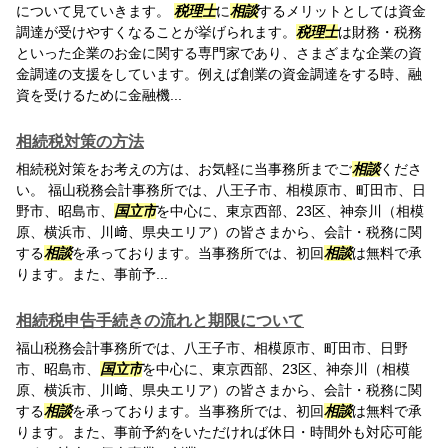
について見ていきます。
税理士
に
相談
するメリットとしては資金
調達が受けやすくなることが挙げられます。
税理士
は財務・税務
といった企業のお金に関する専門家であり、さまざまな企業の資
金調達の支援をしています。例えば創業の資金調達をする時、融
資を受けるために金融機...
相続税対策の方法
相続税対策をお考えの方は、お気軽に当事務所までご
相談
くださ
い。 福山税務会計事務所では、八王子市、相模原市、町田市、日
野市、昭島市、
国立市
を中心に、東京西部、23区、神奈川（相模
原、横浜市、川﨑、県央エリア）の皆さまから、会計・税務に関
する
相談
を承っております。当事務所では、初回
相談
は無料で承
ります。また、事前予...
相続税申告手続きの流れと期限について
福山税務会計事務所では、八王子市、相模原市、町田市、日野
市、昭島市、
国立市
を中心に、東京西部、23区、神奈川（相模
原、横浜市、川﨑、県央エリア）の皆さまから、会計・税務に関
する
相談
を承っております。当事務所では、初回
相談
は無料で承
ります。また、事前予約をいただければ休日・時間外も対応可能