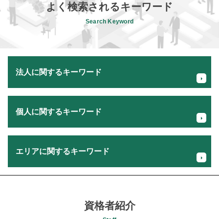
よく検索されるキーワード
Search Keyword
法人に関するキーワード
事業譲渡 株式 譲渡
個人に関するキーワード
事業承継 税理士
税理士 税務調査
新規事業 計画書
消費税 確定申告
日本政策金融公庫 創業融資
エリアに関するキーワード
個人事業主 税金 対策
自社株 相続
相続 財産 対象
創業支援 銀行
個人事業主 経費 領収書
税務顧問 税理士 相談 相模原市
税理士 変更 タイミング
贈与税 申告
記帳代行 税理士 相談 町田市
事業継承 コンサルティング
確定申告 税理士 メリット
事業承継コンサルティング 税理士 相談 日野市
資格者紹介
経理 税理士
確定申告 必要書類
相続税申告 税理士 相談 町田市
株式会社 設立 費用