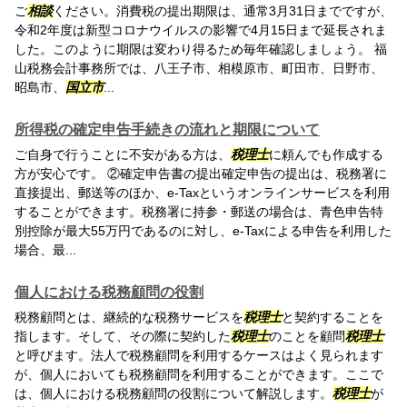
ご
相談
ください。消費税の提出期限は、通常3月31日までですが、
令和2年度は新型コロナウイルスの影響で4月15日まで延長されま
した。このように期限は変わり得るため毎年確認しましょう。 福
山税務会計事務所では、八王子市、相模原市、町田市、日野市、
昭島市、
国立市
...
所得税の確定申告手続きの流れと期限について
ご自身で行うことに不安がある方は、
税理士
に頼んでも作成する
方が安心です。 ②確定申告書の提出確定申告の提出は、税務署に
直接提出、郵送等のほか、e-Taxというオンラインサービスを利用
することができます。税務署に持参・郵送の場合は、青色申告特
別控除が最大55万円であるのに対し、e-Taxによる申告を利用した
場合、最...
個人における税務顧問の役割
税務顧問とは、継続的な税務サービスを
税理士
と契約することを
指します。そして、その際に契約した
税理士
のことを顧問
税理士
と呼びます。法人で税務顧問を利用するケースはよく見られます
が、個人においても税務顧問を利用することができます。ここで
は、個人における税務顧問の役割について解説します。
税理士
が