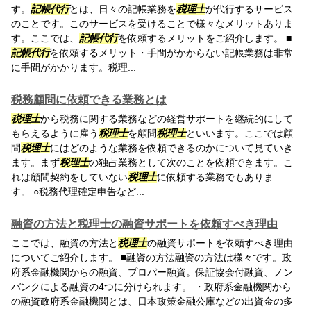
す。
記帳代行
とは、日々の記帳業務を
税理士
が代行するサービス
のことです。このサービスを受けることで様々なメリットありま
す。ここでは、
記帳代行
を依頼するメリットをご紹介します。 ■
記帳代行
を依頼するメリット・手間がかからない記帳業務は非常
に手間がかかります。税理...
税務顧問に依頼できる業務とは
税理士
から税務に関する業務などの経営サポートを継続的にして
もらえるように雇う
税理士
を顧問
税理士
といいます。ここでは顧
問
税理士
にはどのような業務を依頼できるのかについて見ていき
ます。まず
税理士
の独占業務として次のことを依頼できます。こ
れは顧問契約をしていない
税理士
に依頼する業務でもありま
す。 ○税務代理確定申告など...
融資の方法と税理士の融資サポートを依頼すべき理由
ここでは、融資の方法と
税理士
の融資サポートを依頼すべき理由
についてご紹介します。 ■融資の方法融資の方法は様々です。政
府系金融機関からの融資、プロパー融資。保証協会付融資、ノン
バンクによる融資の4つに分けられます。 ・政府系金融機関から
の融資政府系金融機関とは、日本政策金融公庫などの出資金の多