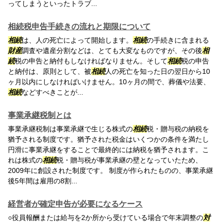
ってしまうといったトラブ...
相続税申告手続きの流れと期限について
相続
は、人の死亡によって開始します。
相続
の手続きに含まれる
財産
調査や遺産分割などは、とても大変なものですが、その後
相
続
税の申告と納付もしなければなりません。そして
相続
税の申告
と納付は、原則として、被
相続
人の死亡を知った日の翌日から10
ヶ月以内にしなければいけません。10ヶ月の間で、葬儀や法要、
相続
などすべきことが...
事業承継税制とは
事業承継税制は事業承継で生じる株式の
相続
税・贈与税の納税を
猶予される制度です。猶予された税金はいくつかの条件を満たし
円滑に事業承継をすることで最終的には納税を猶予されます。こ
れは株式の
相続
税・贈与税が事業承継の壁となっていたため、
2009年に創設された制度です。 制度が作られたものの、事業承継
後5年間は雇用の8割...
経営者が確定申告が必要になるケース
○役員報酬または給与を2か所から受けている場合で年末調整の
対