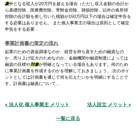
象
外となる収入が20万円を超える場合（ただし収入金額の合計か
ら基礎控除、医療費控除、寄附金控除、雑損控除、以外の各所得
控除の合計額を差し引いた残額が150万円以下の場合は確定申告を
する必要はありません。 また個人事業主の場合は原則として確定
申告をする必要...
事業計画書の策定の流れ
起業のための資金調達なのか、経営を持ち直すための融資なの
か、売り上げ拡大のためなのか、金融機関や融資制度によっては
融資の目標や
対象
が明確となっている場合もあります。何のため
に事業計画書を作成するのかを理解しておきましょう。 次のポイ
ントとしては計画書を通じて何を伝えたいかを明確にすることで
す。計画書は融資について...
« 法人化 個人事業主 メリット
法人設立 メリット »
一覧に戻る