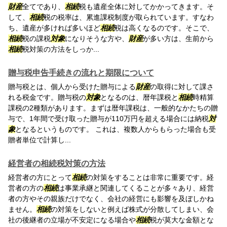
財産
全てであり、
相続
税も遺産全体に対してかかってきます。そ
して、
相続
税の税率は、累進課税制度が取られています。すなわ
ち、遺産が多ければ多いほど
相続
税は高くなるのです。そこで、
相続
税の課税
対象
になりそうな方や、
財産
が多い方は、生前から
相続
税対策の方法をしっか...
贈与税申告手続きの流れと期限について
贈与税とは、個人から受けた贈与による
財産
の取得に対して課さ
れる税金です。贈与税の
対象
となるのは、暦年課税と
相続
時精算
課税の2種類があります。まずは暦年課税は、一般的なかたちの贈
与で、1年間で受け取った贈与が110万円を超える場合には納税
対
象
となるというものです。 これは、複数人からもらった場合も受
贈者単位で計算し...
経営者の相続税対策の方法
経営者の方にとって
相続
の対策をすることは非常に重要です。経
営者の方の
相続
は事業承継と関連してくることが多々あり、経営
者の方やその親族だけでなく、会社の経営にも影響を及ぼしかね
ません。
相続
の対策をしないと例えば株式が分散してしまい、会
社の後継者の立場が不安定になる場合や
相続
税が莫大な金額とな