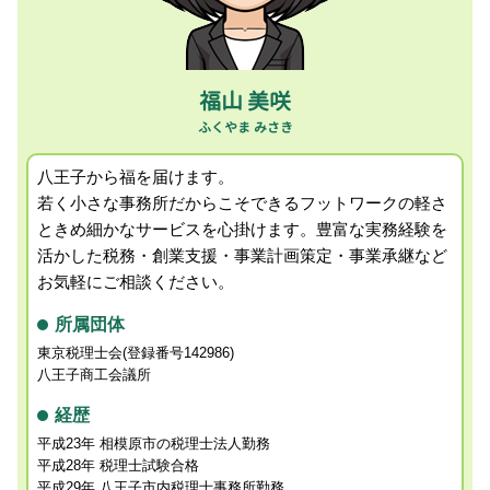
経営者の相続税対策 税理士 相談 国立市
個人事業主 事業承継 特例
会社設立支援 税理士 相談 八王子市
経営者所得税確定申告 税理士 相談 八王子市
事業計画策定 税理士 相談 日野市
福山 美咲
事業承継コンサルティング 税理士 相談 昭島市
八王子から福を届けます。
若く小さな事務所だからこそできるフットワークの軽さ
ときめ細かなサービスを心掛けます。
豊富な実務経験を
活かした税務・創業支援・事業計画策定・事業承継など
お気軽にご相談ください。
所属団体
東京税理士会(登録番号142986)
八王子商工会議所
経歴
平成23年 相模原市の税理士法人勤務
平成28年 税理士試験合格
平成29年 八王子市内税理士事務所勤務