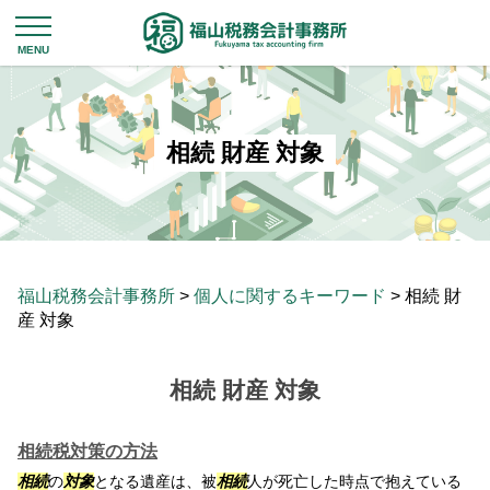
相続 財産 対象
福山税務会計事務所
>
個人に関するキーワード
>
相続 財
産 対象
相続 財産 対象
相続税対策の方法
相続
の
対象
となる遺産は、被
相続
人が死亡した時点で抱えている