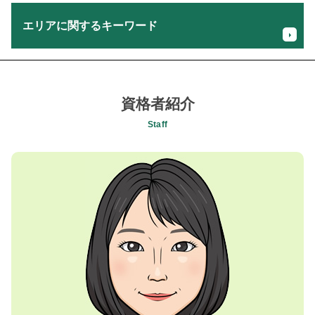
税理士 税務調査
贈与税 節税
事業承継 m&a 補助金
エリアに関するキーワード
確定申告 期限過ぎたら
事業計画 収支計画
確定申告 副業
事業計画書 策定
個人事業主 所得税 支払い
経営者の相続税対策 税理士 相談 相模原市
資金繰り キャッシュフロー
所得税 確定申告
セカンドオピニオン 税理士 相談 相模原市
日本政策金融公庫 創業支援
個人事業主 所得税 控除
贈与税申告 税理士 相談 町田市
資格者紹介
後継者 塾
税理士 創業
消費税確定申告 税理士 相談 八王子市
企業 創業
Staff
贈与税申告 110万円以下
税務顧問 税理士 相談 相模原市
事業譲渡 手続き
確定申告 いつまで
税務顧問 税理士 相談 国立市
決算 税金 計算
相続税 控除対象
セカンドオピニオン 税理士 相談 国立市
従業員 承継
個人事業主 経費 領収書
相続税対策 税理士 相談 日野市
株式会社 設立 費用
確定申告 しないとどうなる
贈与税申告 税理士 相談 昭島市
将来 キャッシュフロー
仮想通貨 確定申告
相続税申告 税理士 相談 昭島市
新規事業 計画書
法人設立 メリット
キャッシュフロー 税理士 相談 町田市
売上 計画書
fx 雑所得
会社設立支援 税理士 相談 町田市
税理士 セカンド オピニオン
確定申告 税理士 メリット
事業計画策定 税理士 相談 昭島市
後継者 育成 課題
起業 税金
記帳代行 税理士 相談 相模原市
FX 確定申告
相続税申告 税理士 相談 町田市
株 確定申告