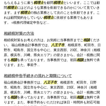
もらえるように雇う
税理士
を顧問
税理士
といいます。ここでは顧
問
税理士
にはどのような業務を依頼できるのかについて見ていき
ます。まず
税理士
の独占業務として次のことを依頼できます。こ
れは顧問契約をしていない
税理士
に依頼する業務でもありま
す。 ○税務代理確定申告など...
相続税対策の方法
相続税対策をお考えの方は、お気軽に当事務所までご
相談
くださ
い。 福山税務会計事務所では、
八王子市
、相模原市、町田市、日
野市、昭島市、国立市を中心に、東京西部、23区、神奈川（相模
原、横浜市、川﨑、県央エリア）の皆さまから、会計・税務に関
する
相談
を承っております。当事務所では、初回
相談
は無料で承
ります。また、事前予...
相続税申告手続きの流れと期限について
福山税務会計事務所では、
八王子市
、相模原市、町田市、日野
市、昭島市、国立市を中心に、東京西部、23区、神奈川（相模
原、横浜市、川﨑、県央エリア）の皆さまから、会計・税務に関
する
相談
を承っております。当事務所では、初回
相談
は無料で承
ります。また、事前予約をいただければ休日・時間外も対応可能