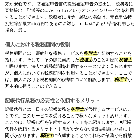
方が安心です。 ②確定申告書の提出確定申告の提出は、税務署に
直接提出、郵送等のほか、e-Taxというオンラインサービスを利用
することができます。税務署に持参・郵送の場合は、青色申告特
別控除が最大55万円であるのに対し、e-Taxによる申告を利用した
場合、最...
個人における税務顧問の役割
税務顧問とは、継続的な税務サービスを
税理士
と契約することを
指します。そして、その際に契約した
税理士
のことを顧問
税理士
と呼びます。法人で税務顧問を利用するケースはよく見られます
が、個人においても税務顧問を利用することができます。ここで
は、個人における税務顧問の役割について解説します。
税理士
が
基本的に担うことのできる...
記帳代行業務の必要性と依頼するメリット
記帳代行とは、日々の記帳業務を
税理士
が代行するサービスのこ
とです。このサービスを受けることで様々なメリットあります。
ここでは、記帳代行を依頼するメリットをご紹介します。 ■記帳
代行を依頼するメリット・手間がかからない記帳業務は非常に手
間がかかります。
税理士
に依頼することでこれらの業務から解放