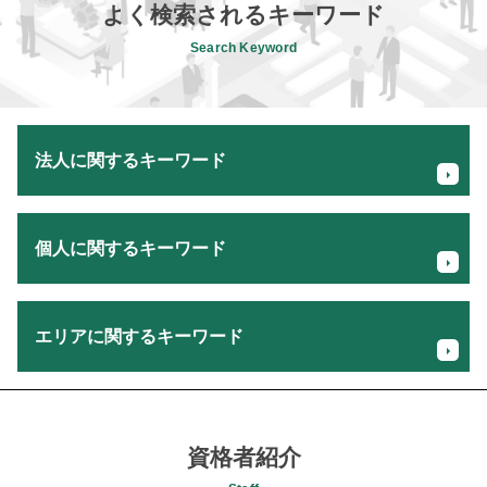
よく検索されるキーワード
Search Keyword
法人に関するキーワード
売上 計画書
個人に関するキーワード
経営者 相続税対策 相続診断
法人 個人 贈与
役員 死亡 退職金
相続 確定申告
税務署 税理士 相談
エリアに関するキーワード
相続税 申告期限 計算
事業承継 個人事業主
確定申告 税理士 メリット
従業員 承継
個人事業主 所得税 控除
事業計画策定 税理士 相談 八王子市
会社 税務調査
相続税 手続き
相続税申告 税理士 相談 相模原市
クラウド会計 対応
所得税 確定申告
相続税対策 税理士 相談 日野市
資格者紹介
法人 所得 計算
確定申告 しないとどうなる
所得税確定申告 税理士 相談 八王子市
後継者 塾