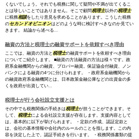
くないでしょう。それでも税務に関して疑問や不満が出てくるこ
とは珍しいことではありません。そこで顧問
税理士
以外の
税理士
に税務
相談
をしたり意見を求めることがあります。こうした税務
の
セカンドオピニオン
はどのような時に検討すべきなのか見てい
きます。 結論から述べる...
融資の方法と税理士の融資サポートを依頼すべき理由
ここでは、融資の方法と
税理士
の融資サポートを依頼すべき理由
についてご紹介します。 ■融資の方法融資の方法は様々です。政
府系金融機関からの融資、プロパー融資。保証協会付融資、ノン
バンクによる融資の4つに分けられます。 ・政府系金融機関から
の融資政府系金融機関とは、日本政策金融公庫などの出資金の多
くを政府が出資してい...
税理士が行う会社設立支援とは
その中でも税務関係の手続きは
税理士
が担うことができます。そ
して、
税理士
による会社設立支援が存在します。支援内容として
は、基本的に以下が挙げられます。 ・定款の作成、認証定款と
は、会社の基本情報や会社内のルールのことを指します。この内
容を決定した上で、認証手続きを行います。 ・税務関係書類の提