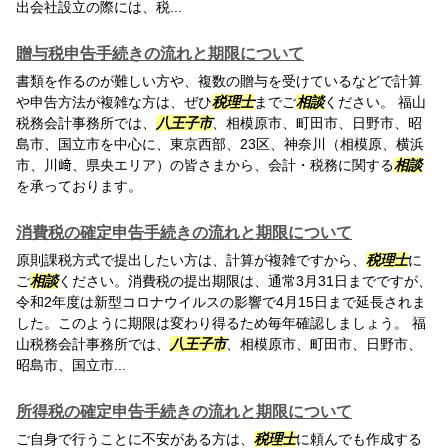
出会社設立の際には、税...
贈与税申告手続きの流れと期限について
書類を作るのが難しい方や、複数の贈与を受けているなどで計算
や申告方法が複雑な方は、ぜひ
税理士
までご
相談
ください。 福山
税務会計事務所では、
八王子市
、相模原市、町田市、日野市、昭
島市、国立市を中心に、東京西部、23区、神奈川（相模原、横浜
市、川﨑、県央エリア）の皆さまから、会計・税務に関する
相談
を承っております。
消費税の確定申告手続きの流れと期限について
原則課税方式で提出したい方は、計算が複雑ですから、
税理士
に
ご
相談
ください。消費税の提出期限は、通常3月31日までですが、
令和2年度は新型コロナウイルスの影響で4月15日まで延長されま
した。このように期限は変わり得るため毎年確認しましょう。 福
山税務会計事務所では、
八王子市
、相模原市、町田市、日野市、
昭島市、国立市...
所得税の確定申告手続きの流れと期限について
ご自身で行うことに不安がある方は、
税理士
に頼んでも作成する