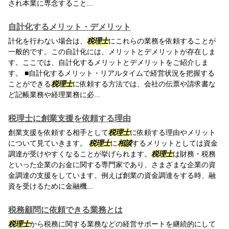
され本業に専念すること...
自計化するメリット・デメリット
計化を行わない場合は、
税理士
にこれらの業務を依頼することが
一般的です。この自計化には、メリットとデメリットが存在しま
す。ここでは、自計化するメリットとデメリットをご紹介しま
す。 ■自計化するメリット・リアルタイムで経営状況を把握する
ことができる
税理士
に依頼する方法では、会社の伝票や請求書な
ど記帳業務や経理業務に必...
税理士に創業支援を依頼する理由
創業支援を依頼する相手として
税理士
に依頼する理由やメリット
について見ていきます。
税理士
に
相談
するメリットとしては資金
調達が受けやすくなることが挙げられます。
税理士
は財務・税務
といった企業のお金に関する専門家であり、さまざまな企業の資
金調達の支援をしています。例えば創業の資金調達をする時、融
資を受けるために金融機...
税務顧問に依頼できる業務とは
税理士
から税務に関する業務などの経営サポートを継続的にして