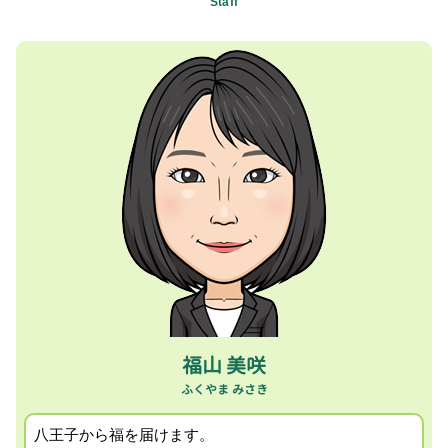
Staff
起業 税金
記帳代行 税理士 相談 相模原市
税理士 業務内容
fx 雑所得
相続税対策 税理士 相談 昭島市
日本政策金融公庫 創業支援
認知症 相続 対策
贈与税申告 税理士 相談 相模原市
記帳代行 業務
確定申告 必要書類
創業支援 税理士 相談 町田市
税理士 税務調査
個人事業主 経費 領収書
経営者所得税確定申告 税理士 相談 国立市
新規事業 計画書
確定申告 期限過ぎたら
事業承継コンサルティング 税理士 相談 昭島市
会社設立 資本金
消費税 確定申告
経営者の相続税対策 税理士 相談 相模原市
親族内 事業承継
起業 税理士
事業承継コンサルティング 税理士 相談 相模原市
事業承継 m&a 補助金
法人化 節税 メリット
セカンドオピニオン 税理士 相談 相模原市
企業 節税対策
贈与税 申告
所得税確定申告 税理士 相談 町田市
確定申告 料金
記帳代行 税理士 相談 昭島市
確定申告 fx 損失
経営者の相続税対策 税理士 相談 八王子市
個人事業主 給与所得 経費
事業計画策定 税理士 相談 相模原市
キャッシュフロー 税理士 相談 八王子市
事業計画策定 税理士 相談 日野市
福山 美咲
記帳代行 税理士 相談 日野市
八王子から福を届けます。