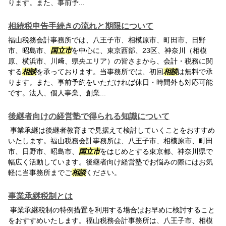
ります。また、事前予...
相続税申告手続きの流れと期限について
福山税務会計事務所では、八王子市、相模原市、町田市、日野
市、昭島市、
国立市
を中心に、東京西部、23区、神奈川（相模
原、横浜市、川﨑、県央エリア）の皆さまから、会計・税務に関
する
相談
を承っております。当事務所では、初回
相談
は無料で承
ります。また、事前予約をいただければ休日・時間外も対応可能
です。法人、個人事業、創業...
後継者向けの経営塾で得られる知識について
事業承継は後継者教育まで見据えて検討していくことをおすすめ
いたします。福山税務会計事務所は、八王子市、相模原市、町田
市、日野市、昭島市、
国立市
をはじめとする東京都、神奈川県で
幅広く活動しています。後継者向け経営塾でお悩みの際にはお気
軽に当事務所までご
相談
ください。
事業承継税制とは
事業承継税制の特例措置を利用する場合はお早めに検討すること
をおすすめいたします。福山税務会計事務所は、八王子市、相模