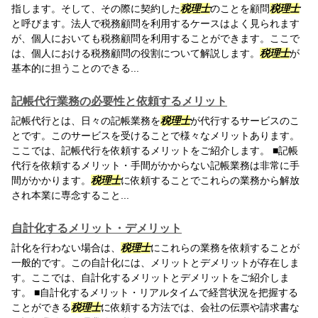
指します。そして、その際に契約した
税理士
のことを顧問
税理士
と呼びます。法人で税務顧問を利用するケースはよく見られます
が、個人においても税務顧問を利用することができます。ここで
は、個人における税務顧問の役割について解説します。
税理士
が
基本的に担うことのできる...
記帳代行業務の必要性と依頼するメリット
記帳代行とは、日々の記帳業務を
税理士
が代行するサービスのこ
とです。このサービスを受けることで様々なメリットあります。
ここでは、記帳代行を依頼するメリットをご紹介します。 ■記帳
代行を依頼するメリット・手間がかからない記帳業務は非常に手
間がかかります。
税理士
に依頼することでこれらの業務から解放
され本業に専念すること...
自計化するメリット・デメリット
計化を行わない場合は、
税理士
にこれらの業務を依頼することが
一般的です。この自計化には、メリットとデメリットが存在しま
す。ここでは、自計化するメリットとデメリットをご紹介しま
す。 ■自計化するメリット・リアルタイムで経営状況を把握する
ことができる
税理士
に依頼する方法では、会社の伝票や請求書な