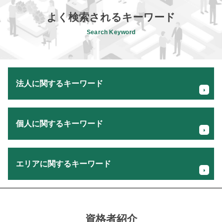
よく検索されるキーワード
Search Keyword
法人に関するキーワード
財務 キャッシュフロー
個人に関するキーワード
法人 所得 計算
将来 キャッシュフロー
法人 個人 贈与
個人事業主 経費 領収書
m&a メリット
エリアに関するキーワード
贈与税 節税
税理士 セカンド オピニオン
相続時精算課税制度 110万円
創業融資 自己資金なし
相続税 申告 必要
セカンドオピニオン 税理士 相談 国立市
新規事業 計画書
fx 利益 税金
セカンドオピニオン 税理士 相談 八王子市
後継者 育成 課題
起業 税金
融資サポート 税理士 相談 八王子市
資格者紹介
事業計画書 書き方 飲食店