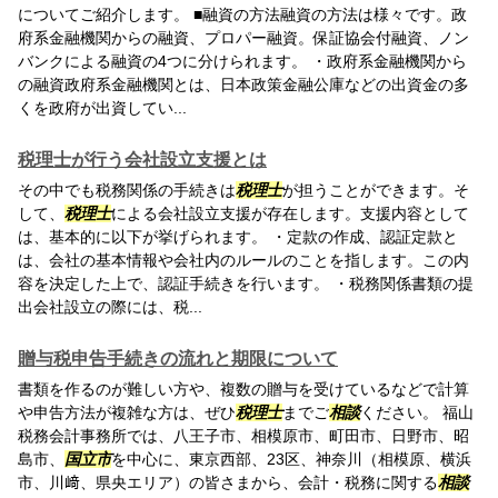
についてご紹介します。 ■融資の方法融資の方法は様々です。政
府系金融機関からの融資、プロパー融資。保証協会付融資、ノン
バンクによる融資の4つに分けられます。 ・政府系金融機関から
の融資政府系金融機関とは、日本政策金融公庫などの出資金の多
くを政府が出資してい...
税理士が行う会社設立支援とは
その中でも税務関係の手続きは
税理士
が担うことができます。そ
して、
税理士
による会社設立支援が存在します。支援内容として
は、基本的に以下が挙げられます。 ・定款の作成、認証定款と
は、会社の基本情報や会社内のルールのことを指します。この内
容を決定した上で、認証手続きを行います。 ・税務関係書類の提
出会社設立の際には、税...
贈与税申告手続きの流れと期限について
書類を作るのが難しい方や、複数の贈与を受けているなどで計算
や申告方法が複雑な方は、ぜひ
税理士
までご
相談
ください。 福山
税務会計事務所では、八王子市、相模原市、町田市、日野市、昭
島市、
国立市
を中心に、東京西部、23区、神奈川（相模原、横浜
市、川﨑、県央エリア）の皆さまから、会計・税務に関する
相談