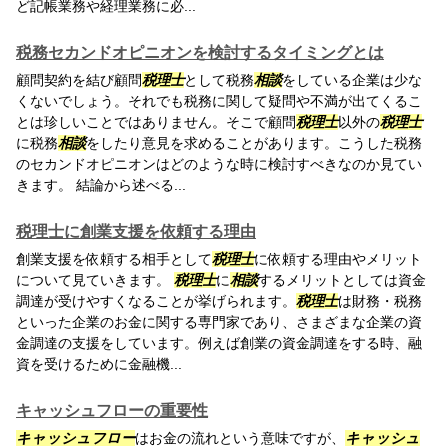
ど記帳業務や経理業務に必...
税務セカンドオピニオンを検討するタイミングとは
顧問契約を結び顧問
税理士
として税務
相談
をしている企業は少な
くないでしょう。それでも税務に関して疑問や不満が出てくるこ
とは珍しいことではありません。そこで顧問
税理士
以外の
税理士
に税務
相談
をしたり意見を求めることがあります。こうした税務
のセカンドオピニオンはどのような時に検討すべきなのか見てい
きます。 結論から述べる...
税理士に創業支援を依頼する理由
創業支援を依頼する相手として
税理士
に依頼する理由やメリット
について見ていきます。
税理士
に
相談
するメリットとしては資金
調達が受けやすくなることが挙げられます。
税理士
は財務・税務
といった企業のお金に関する専門家であり、さまざまな企業の資
金調達の支援をしています。例えば創業の資金調達をする時、融
資を受けるために金融機...
キャッシュフローの重要性
キャッシュフロー
はお金の流れという意味ですが、
キャッシュ