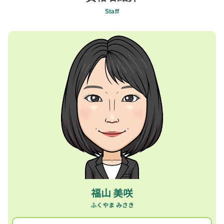
青色申告 メリット
消費税確定申告 税理士 相談 町田市
事業承継 m&a 補助金
Staff
基礎控除 相続税
経営者所得税確定申告 税理士 相談 八王子市
事業継承 コンサルティング
個人事業主 事業承継 特例
事業承継コンサルティング 税理士 相談 相模原市
会社設立 資本金
青色申告 費用
創業支援 税理士 相談 昭島市
株式会社 設立 費用
相続税 節約
経営者所得税確定申告 税理士 相談 相模原市
企業 創業
fx 雑所得
融資サポート 税理士 相談 昭島市
記帳代行 業務
法人化 個人事業主 メリット
会社設立支援 税理士 相談 昭島市
事業計画 収支計画
確定申告 しないとどうなる
セカンドオピニオン 税理士 相談 町田市
日本政策金融公庫 創業支援
確定申告 税理士 メリット
消費税確定申告 税理士 相談 日野市
日本政策金融公庫 創業融資
相続税 無申告
事業承継コンサルティング 税理士 相談 町田市
事業承継 個人事業主
個人事業主 申告
経営者の相続税対策 税理士 相談 日野市
確定申告 副業
融資サポート 税理士 相談 相模原市
相続税 生前 贈与
経理担当者会計指導 税理士 相談 相模原市
確定申告 料金
キャッシュフロー 税理士 相談 国立市
事業承継コンサルティング 税理士 相談 八王子市
税務顧問 税理士 相談 昭島市
福山 美咲
記帳代行 税理士 相談 町田市