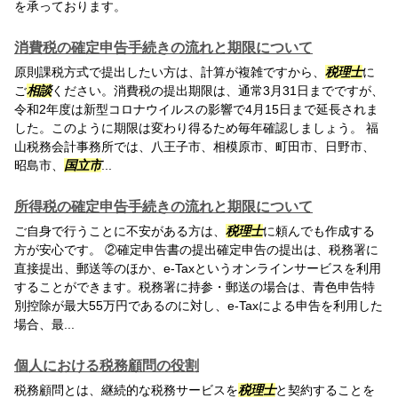
を承っております。
消費税の確定申告手続きの流れと期限について
原則課税方式で提出したい方は、計算が複雑ですから、
税理士
に
ご
相談
ください。消費税の提出期限は、通常3月31日までですが、
令和2年度は新型コロナウイルスの影響で4月15日まで延長されま
した。このように期限は変わり得るため毎年確認しましょう。 福
山税務会計事務所では、八王子市、相模原市、町田市、日野市、
昭島市、
国立市
...
所得税の確定申告手続きの流れと期限について
ご自身で行うことに不安がある方は、
税理士
に頼んでも作成する
方が安心です。 ②確定申告書の提出確定申告の提出は、税務署に
直接提出、郵送等のほか、e-Taxというオンラインサービスを利用
することができます。税務署に持参・郵送の場合は、青色申告特
別控除が最大55万円であるのに対し、e-Taxによる申告を利用した
場合、最...
個人における税務顧問の役割
税務顧問とは、継続的な税務サービスを
税理士
と契約することを