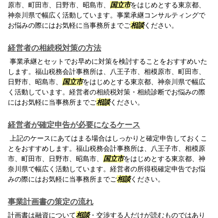
原市、町田市、日野市、昭島市、
国立市
をはじめとする東京都、
神奈川県で幅広く活動しています。事業承継コンサルティングで
お悩みの際にはお気軽に当事務所までご
相談
ください。
経営者の相続税対策の方法
事業承継とセットでお早めに対策を検討することをおすすめいた
します。福山税務会計事務所は、八王子市、相模原市、町田市、
日野市、昭島市、
国立市
をはじめとする東京都、神奈川県で幅広
く活動しています。経営者の相続税対策・相続診断でお悩みの際
にはお気軽に当事務所までご
相談
ください。
経営者が確定申告が必要になるケース
上記のケースにあてはまる場合はしっかりと確定申告しておくこ
とをおすすめします。福山税務会計事務所は、八王子市、相模原
市、町田市、日野市、昭島市、
国立市
をはじめとする東京都、神
奈川県で幅広く活動しています。経営者の所得税確定申告でお悩
みの際にはお気軽に当事務所までご
相談
ください。
事業計画書の策定の流れ
計画書は融資について
相談
・交渉する人だけが読むものではあり