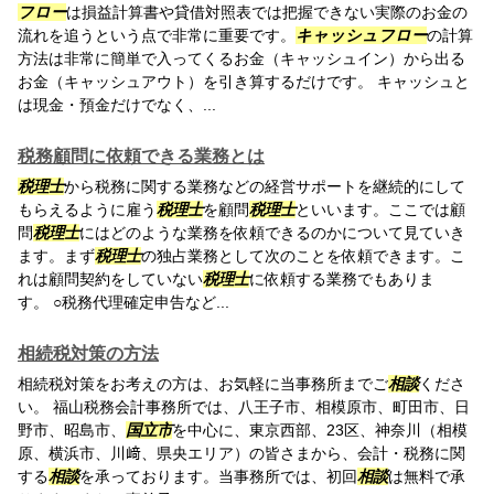
フロー
は損益計算書や貸借対照表では把握できない実際のお金の
流れを追うという点で非常に重要です。
キャッシュフロー
の計算
方法は非常に簡単で入ってくるお金（キャッシュイン）から出る
お金（キャッシュアウト）を引き算するだけです。 キャッシュと
は現金・預金だけでなく、...
税務顧問に依頼できる業務とは
税理士
から税務に関する業務などの経営サポートを継続的にして
もらえるように雇う
税理士
を顧問
税理士
といいます。ここでは顧
問
税理士
にはどのような業務を依頼できるのかについて見ていき
ます。まず
税理士
の独占業務として次のことを依頼できます。こ
れは顧問契約をしていない
税理士
に依頼する業務でもありま
す。 ○税務代理確定申告など...
相続税対策の方法
相続税対策をお考えの方は、お気軽に当事務所までご
相談
くださ
い。 福山税務会計事務所では、八王子市、相模原市、町田市、日
野市、昭島市、
国立市
を中心に、東京西部、23区、神奈川（相模
原、横浜市、川﨑、県央エリア）の皆さまから、会計・税務に関
する
相談
を承っております。当事務所では、初回
相談
は無料で承