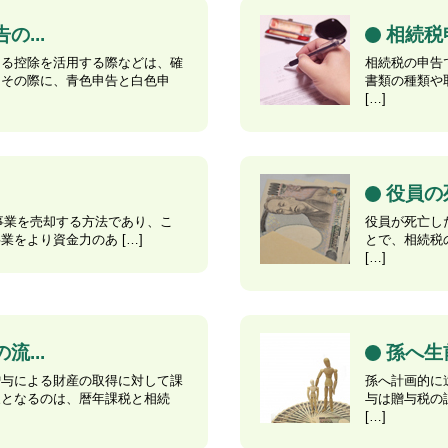
...
相続税
ける控除を活用する際などは、確
相続税の申告
。その際に、青色申告と白色申
書類の種類や
[…]
役員の
事業を売却する方法であり、こ
役員が死亡し
をより資金力のあ […]
とで、相続税
[…]
...
孫へ生
贈与による財産の取得に対して課
孫へ計画的に
象となるのは、暦年課税と相続
与は贈与税の
[…]