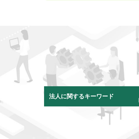
法人に関するキーワード
会社設立 資本金
事業承継 法人
親族内 事業承継
事業計画書 補助金