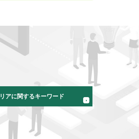
リアに関するキーワード
記帳代行 税理士 相談 国立市
事業計画策定 税理士 相談 昭島市
会社設立支援 税理士 相談 日野市
融資サポート 税理士 相談 八王子市