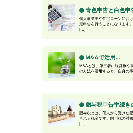
青色申告と白色申告の
個人事業主や住宅ローンにお
定申告を行うことになります
[…]
M&Aで活用...
M&Aとは、第三者に経営権や
の方法を活用すると、自身の事業
贈与税申告手続きの流
贈与税とは、個人から受けた
される税金です。贈与税の対
[…]