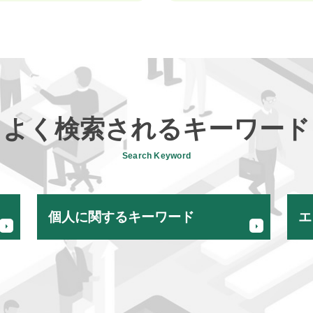
よく検索されるキーワード
Search Keyword
個人に関するキーワード
エ
相続税 無申告
法人化 個人事業主 メリット
贈与税申告 110万円以下
個人事業主 法人化 手続き