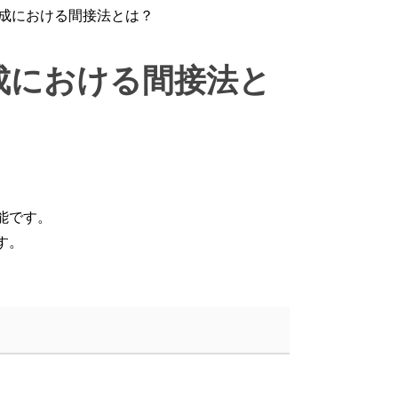
成における間接法とは？
成における間接法と
能です。
す。