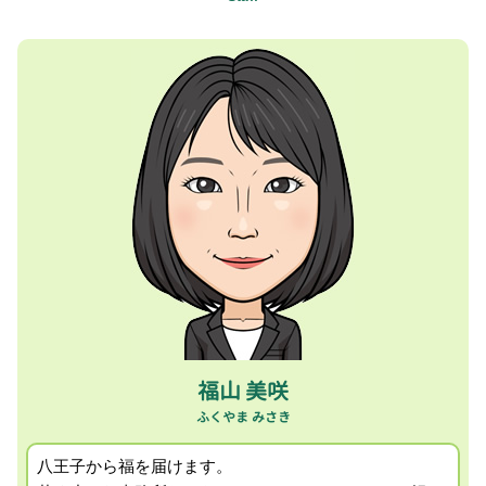
相続税 控除対象
贈与税申告 税理士 相談 日野市
キャッシュフロー 損益計算書
事業計画書 個人事業主
経理担当者会計指導 税理士 相談 相模原市
新規事業 計画書
起業 税金
融資サポート 税理士 相談 昭島市
財務 キャッシュフロー
相続 確定申告
セカンドオピニオン 税理士 相談 昭島市
後継者 育成 課題
確定申告 税理士 メリット
税務顧問 税理士 相談 町田市
役員 死亡 退職金
fx 利益 税金
経営者所得税確定申告 税理士 相談 相模原市
キャッシュフロー 相談
青色申告 メリット
記帳代行 税理士 相談 国立市
事業計画書 書き方 飲食店
小規模宅地 相続税
相続税申告 税理士 相談 町田市
株式会社 設立 費用
確定申告 必要書類
税務顧問 税理士 相談 日野市
キャッシュフロー計算書 間接法
相続税 贈与税 対策
経営者の相続税対策 税理士 相談 国立市
確定申告 しないとどうなる
セカンドオピニオン 税理士 相談 八王子市
法人化 タイミング
経営者の相続税対策 税理士 相談 町田市
個人事業主 法人化 手続き
所得税確定申告 税理士 相談 昭島市
経営者の相続税対策 税理士 相談 八王子市
税務顧問 税理士 相談 相模原市
福山 美咲
キャッシュフロー 税理士 相談 八王子市
八王子から福を届けます。