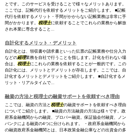
とです。このサービスを受けることで様々なメリットあります。
ここでは、記帳代行を依頼するメリットをご紹介します。 ■記帳
代行を依頼するメリット・手間がかからない記帳業務は非常に手
間がかかります。
税理士
に依頼することでこれらの業務から解放
され本業に専念すること...
自計化するメリット・デメリット
自計化とは、領収書や請求書といった伝票の記帳業務や仕分入力
などの
経理
業務を自社で行うことを指します。計化を行わない場
合は、
税理士
にこれらの業務を依頼することが一般的です。この
自計化には、メリットとデメリットが存在します。ここでは、自
計化するメリットとデメリットをご紹介します。 ■自計化するメ
リット・リアルタイムで...
融資の方法と税理士の融資サポートを依頼すべき理由
ここでは、融資の方法と
税理士
の融資サポートを依頼すべき理由
についてご紹介します。 ■融資の方法融資の方法は様々です。政
府系金融機関からの融資、プロパー融資。保証協会付融資、ノン
バンクによる融資の4つに分けられます。 ・政府系金融機関から
の融資政府系金融機関とは、日本政策金融公庫などの出資金の多