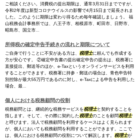
ご相談ください。消費税の提出期限は、通常3月31日までですが、
令和2年度は新型コロナウイルスの影響で4月15日まで延長されま
した。このように期限は変わり得るため毎年確認しましょう。 福
山税務会計事務所では、八王子市、相模原市、町田市、日野市、
昭島市、国立市...
所得税の確定申告手続きの流れと期限について
ご自身で行うことに不安がある方は、
税理士
に頼んでも作成する
方が安心です。 ②確定申告書の提出確定申告の提出は、税務署に
直接提出、郵送等のほか、e-Taxというオンラインサービスを利用
することができます。税務署に持参・郵送の場合は、青色申告特
別控除が最大55万円であるのに対し、e-Taxによる申告を利用した
場合、最...
個人における税務顧問の役割
税務顧問とは、継続的な税務サービスを
税理士
と契約することを
指します。そして、その際に契約した
税理士
のことを顧問
税理士
と呼びます。法人で税務顧問を利用するケースはよく見られます
が、個人においても税務顧問を利用することができます。ここで
は、個人における税務顧問の役割について解説します。
税理士
が