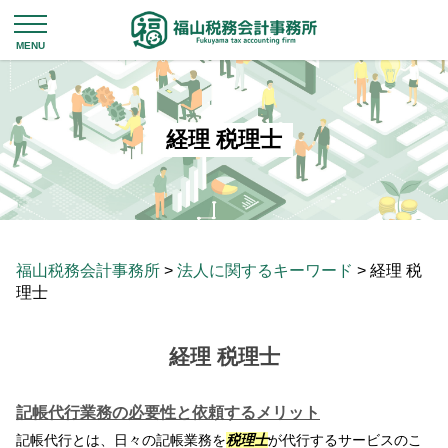
経理 税理士
福山税務会計事務所
>
法人に関するキーワード
>
経理 税
理士
経理 税理士
記帳代行業務の必要性と依頼するメリット
記帳代行とは、日々の記帳業務を
税理士
が代行するサービスのこ