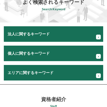
よく検索されるキーワード
Search Keyword
法人に関するキーワード
売上 計画書
個人に関するキーワード
事業譲渡 株式 譲渡
m&a メリット
従業員 承継
法人化 節税 メリット
将来 キャッシュフロー
エリアに関するキーワード
相続税 生前 贈与
経理 税理士
所得税 確定申告
記帳代行 業務
相続税 無申告
事業計画策定 税理士 相談 昭島市
税理士 変更 タイミング
生前贈与 確定申告
消費税確定申告 税理士 相談 八王子市
事業計画書 策定
個人事業主 申告
経理担当者会計指導 税理士 相談 八王子市
資格者紹介
事業承継 計画
基礎控除 相続税
会社設立支援 税理士 相談 町田市
法人 メリット デメリット
Staff