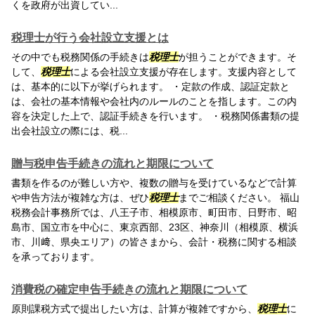
くを政府が出資してい...
税理士が行う会社設立支援とは
その中でも税務関係の手続きは
税理士
が担うことができます。そ
して、
税理士
による会社設立支援が存在します。支援内容として
は、基本的に以下が挙げられます。 ・定款の作成、認証定款と
は、会社の基本情報や会社内のルールのことを指します。この内
容を決定した上で、認証手続きを行います。 ・税務関係書類の提
出会社設立の際には、税...
贈与税申告手続きの流れと期限について
書類を作るのが難しい方や、複数の贈与を受けているなどで計算
や申告方法が複雑な方は、ぜひ
税理士
までご相談ください。 福山
税務会計事務所では、八王子市、相模原市、町田市、日野市、昭
島市、国立市を中心に、東京西部、23区、神奈川（相模原、横浜
市、川﨑、県央エリア）の皆さまから、会計・税務に関する相談
を承っております。
消費税の確定申告手続きの流れと期限について
原則課税方式で提出したい方は、計算が複雑ですから、
税理士
に