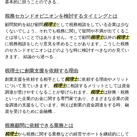
基本的に担うことのできる...
税務セカンドオピニオンを検討するタイミングとは
顧問契約を結び顧問
税理士
として税務相談をしている企業は少な
くないでしょう。それでも税務に関して疑問や不満が出てくるこ
とは珍しいことではありません。そこで顧問
税理士
以外の
税理士
に税務相談をしたり意見を求めることがあります。こうした税務
のセカンドオピニオンはどのような時に検討すべきなのか見てい
きます。 結論から述べる...
税理士に創業支援を依頼する理由
創業支援を依頼する相手として
税理士
に依頼する理由やメリット
について見ていきます。
税理士
に相談するメリットとしては資金
調達が受けやすくなることが挙げられます。
税理士
は財務・税務
といった企業のお金に関する専門家であり、さまざまな企業の資
金調達の支援をしています。例えば創業の資金調達をする時、融
資を受けるために金融機...
税務顧問に依頼できる業務とは
税理士
から税務に関する業務などの経営サポートを継続的にして