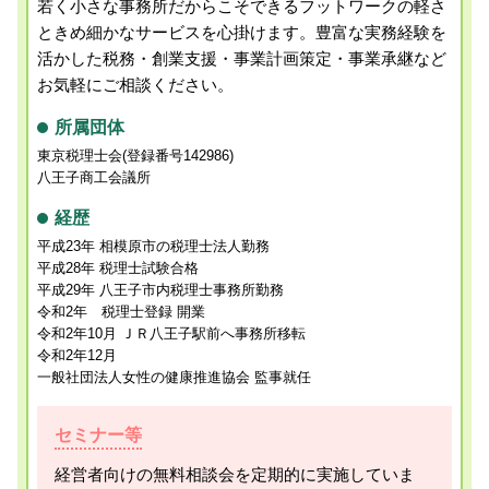
若く小さな事務所だからこそできるフットワークの軽さ
ときめ細かなサービスを心掛けます。
豊富な実務経験を
活かした税務・創業支援・事業計画策定・事業承継など
お気軽にご相談ください。
所属団体
東京税理士会(登録番号142986)
八王子商工会議所
経歴
平成23年 相模原市の税理士法人勤務
平成28年 税理士試験合格
平成29年 八王子市内税理士事務所勤務
令和2年 税理士登録 開業
令和2年10月 ＪＲ八王子駅前へ事務所移転
令和2年12月
一般社団法人女性の健康推進協会 監事就任
セミナー等
経営者向けの無料相談会を定期的に実施していま