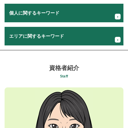
事業計画 収支計画
個人に関するキーワード
税務調査 法人
売上 計画書
税理士 業務内容
相続税 無申告
事業譲渡 手続き
エリアに関するキーワード
確定申告 しないとどうなる
クラウド会計 対応
確定申告 税理士 メリット
事業承継 税理士
法人化 個人事業主 メリット
経理担当者会計指導 税理士 相談 国立市
役員 死亡 退職金
fx 利益 税金
消費税確定申告 税理士 相談 相模原市
創業融資 自己資金なし
法人化 タイミング
税務顧問 税理士 相談 八王子市
資格者紹介
後継者 問題
起業 税理士
会社設立支援 税理士 相談 八王子市
将来 キャッシュフロー
Staff
個人事業主 税理士 必要か
経理担当者会計指導 税理士 相談 相模原市
代表取締役 確定申告
認知症 相続 対策
セカンドオピニオン 税理士 相談 相模原市
法人 メリット デメリット
相続税 贈与税 対策
会社設立支援 税理士 相談 昭島市
事業承継 m&a 補助金
節税対策 個人事業主
贈与税申告 税理士 相談 昭島市
事業譲渡 株式 譲渡
生前贈与 確定申告
経営者所得税確定申告 税理士 相談 日野市
事業計画書 策定
確定申告 期限過ぎたら
経営者の相続税対策 税理士 相談 町田市
事業承継 個人事業主
個人事業主 所得税 支払い
相続税申告 税理士 相談 相模原市
税理士 セカンド オピニオン
相続税 申告 必要