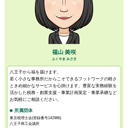
経理担当者会計指導 税理士 相談 八王子市
事業承継 計画
FX 確定申告
記帳代行 税理士 相談 八王子市
税務署 税理士 相談
消費税 確定申告
所得税確定申告 税理士 相談 昭島市
個人事業主 申告
消費税確定申告 税理士 相談 日野市
相続 確定申告
会社設立支援 税理士 相談 相模原市
法人化 節税 メリット
事業計画策定 税理士 相談 昭島市
融資サポート 税理士 相談 昭島市
消費税確定申告 税理士 相談 町田市
福山 美咲
経営者所得税確定申告 税理士 相談 八王子市
八王子から福を届けます。
若く小さな事務所だからこそできるフットワークの軽さ
ときめ細かなサービスを心掛けます。
豊富な実務経験を
活かした税務・創業支援・事業計画策定・事業承継など
お気軽にご相談ください。
所属団体
東京税理士会(登録番号142986)
八王子商工会議所