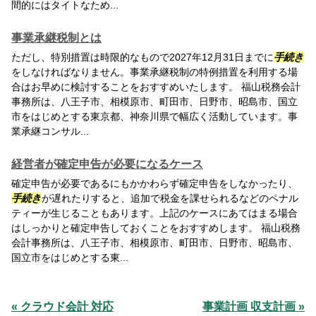
間的にはタイトなため...
事業承継税制とは
ただし、特別措置は時限的なもので2027年12月31日までに
手続き
をしなければなりません。事業承継税制の特例措置を利用する場
合はお早めに検討することをおすすめいたします。 福山税務会計
事務所は、八王子市、相模原市、町田市、日野市、昭島市、国立
市をはじめとする東京都、神奈川県で幅広く活動しています。事
業承継コンサル...
経営者が確定申告が必要になるケース
確定申告が必要であるにもかかわらず確定申告をしなかったり、
手続き
が遅れたりすると、追加で税金を課せられるなどのペナル
ティーが生じることもあります。上記のケースにあてはまる場合
はしっかりと確定申告しておくことをおすすめします。 福山税務
会計事務所は、八王子市、相模原市、町田市、日野市、昭島市、
国立市をはじめとする東...
« クラウド会計 対応
事業計画 収支計画 »