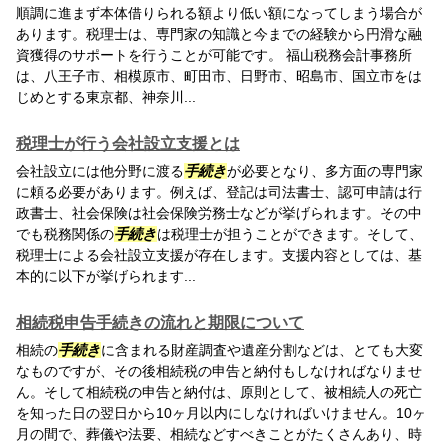
順調に進まず本体借りられる額より低い額になってしまう場合が
あります。税理士は、専門家の知識と今までの経験から円滑な融
資獲得のサポートを行うことが可能です。 福山税務会計事務所
は、八王子市、相模原市、町田市、日野市、昭島市、国立市をは
じめとする東京都、神奈川...
税理士が行う会社設立支援とは
会社設立には他分野に渡る
手続き
が必要となり、多方面の専門家
に頼る必要があります。例えば、登記は司法書士、認可申請は行
政書士、社会保険は社会保険労務士などが挙げられます。その中
でも税務関係の
手続き
は税理士が担うことができます。そして、
税理士による会社設立支援が存在します。支援内容としては、基
本的に以下が挙げられます...
相続税申告手続きの流れと期限について
相続の
手続き
に含まれる財産調査や遺産分割などは、とても大変
なものですが、その後相続税の申告と納付もしなければなりませ
ん。そして相続税の申告と納付は、原則として、被相続人の死亡
を知った日の翌日から10ヶ月以内にしなければいけません。10ヶ
月の間で、葬儀や法要、相続などすべきことがたくさんあり、時