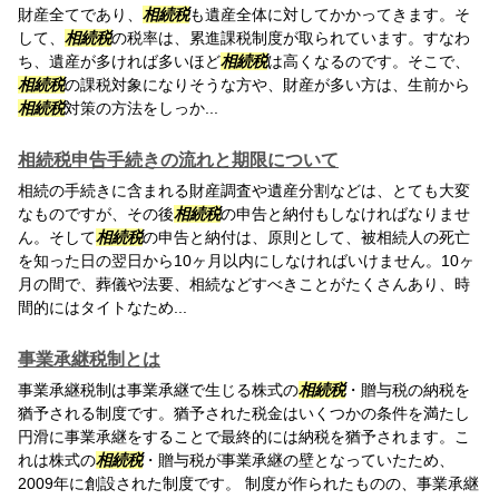
財産全てであり、
相続税
も遺産全体に対してかかってきます。そ
して、
相続税
の税率は、累進課税制度が取られています。すなわ
ち、遺産が多ければ多いほど
相続税
は高くなるのです。そこで、
相続税
の課税対象になりそうな方や、財産が多い方は、生前から
相続税
対策の方法をしっか...
相続税申告手続きの流れと期限について
相続の手続きに含まれる財産調査や遺産分割などは、とても大変
なものですが、その後
相続税
の申告と納付もしなければなりませ
ん。そして
相続税
の申告と納付は、原則として、被相続人の死亡
を知った日の翌日から10ヶ月以内にしなければいけません。10ヶ
月の間で、葬儀や法要、相続などすべきことがたくさんあり、時
間的にはタイトなため...
事業承継税制とは
事業承継税制は事業承継で生じる株式の
相続税
・贈与税の納税を
猶予される制度です。猶予された税金はいくつかの条件を満たし
円滑に事業承継をすることで最終的には納税を猶予されます。こ
れは株式の
相続税
・贈与税が事業承継の壁となっていたため、
2009年に創設された制度です。 制度が作られたものの、事業承継