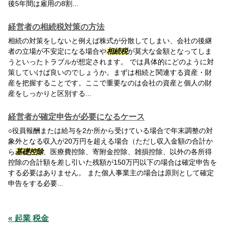
後5年間は雇用の8割...
経営者の相続税対策の方法
相続の対策をしないと例えば株式が分散してしまい、会社の後継
者の立場が不安定になる場合や
相続税
が莫大な金額となってしま
うといったトラブルが想定されます。 では具体的にどのように対
策していけば良いのでしょうか。まずは相続と関連する資産・財
産を把握することです。ここで重要なのは会社の資産と個人の財
産をしっかりと区別する...
経営者が確定申告が必要になるケース
○役員報酬または給与を2か所から受けている場合で年末調整の対
象外となる収入が20万円を超える場合（ただし収入金額の合計か
ら
基礎控除
、医療費控除、寄附金控除、雑損控除、以外の各所得
控除の合計額を差し引いた残額が150万円以下の場合は確定申告を
する必要はありません。 また個人事業主の場合は原則として確定
申告をする必要...
« 起業 税金