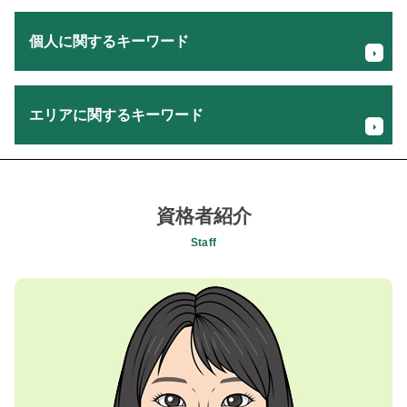
キャッシュフロー 相談
個人に関するキーワード
事業譲渡 手続き
記帳代行 業務
事業計画書 書き方 飲食店
確定申告 期限過ぎたら
税務署 税理士 相談
エリアに関するキーワード
法人設立 メリット
税理士 費用 経費
所得税 確定申告
財務 キャッシュフロー
贈与税 節税
融資サポート 税理士 相談 八王子市
自社株 相続
相続税 申告 必要書類
経営者の相続税対策 税理士 相談 相模原市
親族内 事業承継
個人事業主 所得税 控除
経理担当者会計指導 税理士 相談 町田市
資格者紹介
後継者 塾
相続時精算課税制度 110万円
会社設立支援 税理士 相談 相模原市
事業計画 収支計画
Staff
生前贈与 申告
相続税対策 税理士 相談 相模原市
株式会社 設立 費用
個人事業主 所得税 支払い
消費税確定申告 税理士 相談 昭島市
事業承継 法人
確定申告 税理士 メリット
キャッシュフロー 税理士 相談 日野市
事業計画書 補助金
基礎控除 相続税
贈与税申告 税理士 相談 日野市
税理士 セカンド オピニオン
fx 確定申告 やり方
所得税確定申告 税理士 相談 国立市
税理士 業務内容
仮想通貨 確定申告
創業支援 税理士 相談 八王子市
法人 メリット デメリット
消費税 確定申告
相続税対策 税理士 相談 国立市
事業承継 流れ
fx 利益 税金