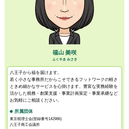
消費税確定申告 税理士 相談 国立市
会社設立 届出
個人事業主 申告
キャッシュフロー 税理士 相談 国立市
税務調査 法人
青色申告 メリット
相続税対策 税理士 相談 日野市
確定申告 いつまで
事業計画策定 税理士 相談 昭島市
法人化 節税 メリット
相続税申告 税理士 相談 相模原市
小規模宅地 相続税
経営者の相続税対策 税理士 相談 町田市
記帳代行 税理士 相談 町田市
キャッシュフロー 税理士 相談 昭島市
福山 美咲
相続税申告 税理士 相談 町田市
八王子から福を届けます。
若く小さな事務所だからこそできるフットワークの軽さ
ときめ細かなサービスを心掛けます。
豊富な実務経験を
活かした税務・創業支援・事業計画策定・事業承継など
お気軽にご相談ください。
所属団体
東京税理士会(登録番号142986)
八王子商工会議所