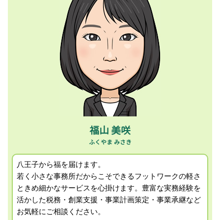
法人 相続税 対策
創業支援 税理士 相談 八王子市
創業融資 自己資金なし
相続税 生前 贈与
相続税対策 税理士 相談 日野市
企業 節税対策
税理士 会社設立
税務顧問 税理士 相談 日野市
後継者 育成 課題
相続税 控除対象
相続税対策 税理士 相談 八王子市
事業継承 コンサルティング
起業 税理士
融資サポート 税理士 相談 日野市
事業計画書 書き方 飲食店
贈与税 節税
会社設立支援 税理士 相談 町田市
確定申告 しないとどうなる
事業計画策定 税理士 相談 国立市
孫 贈与
贈与税申告 税理士 相談 国立市
相続 財産 対象
セカンドオピニオン 税理士 相談 相模原市
経理担当者会計指導 税理士 相談 相模原市
キャッシュフロー 税理士 相談 日野市
福山 美咲
経理担当者会計指導 税理士 相談 日野市
八王子から福を届けます。
若く小さな事務所だからこそできるフットワークの軽さ
ときめ細かなサービスを心掛けます。
豊富な実務経験を
活かした税務・創業支援・事業計画策定・事業承継など
お気軽にご相談ください。