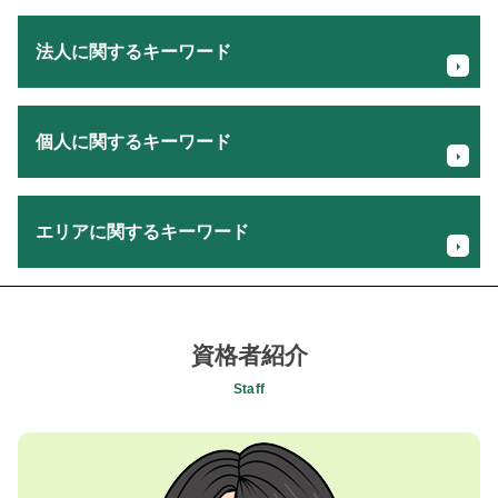
法人に関するキーワード
親族内 事業承継
個人に関するキーワード
事業承継 個人事業主
会社設立 資本金
事業譲渡 手続き
個人事業主 税金 対策
法人 個人 贈与
エリアに関するキーワード
株 確定申告
企業 創業
確定申告 いつまで
役員 死亡 退職金
贈与税 申告
経営者の相続税対策 税理士 相談 相模原市
資金繰り キャッシュフロー
消費税 確定申告
経理担当者会計指導 税理士 相談 町田市
事業計画書 補助金
確定申告 必要書類
記帳代行 税理士 相談 八王子市
資格者紹介
クラウド会計 対応
生前贈与 申告
会社設立支援 税理士 相談 相模原市
後継者 問題
Staff
個人事業主 節税
経営者の相続税対策 税理士 相談 日野市
会社設立 届出
生前贈与 確定申告
相続税申告 税理士 相談 日野市
m&a メリット
法人化 節税 メリット
事業承継コンサルティング 税理士 相談 国立市
事業計画 収支計画
確定申告 還付金
経営者所得税確定申告 税理士 相談 昭島市
自社株 相続