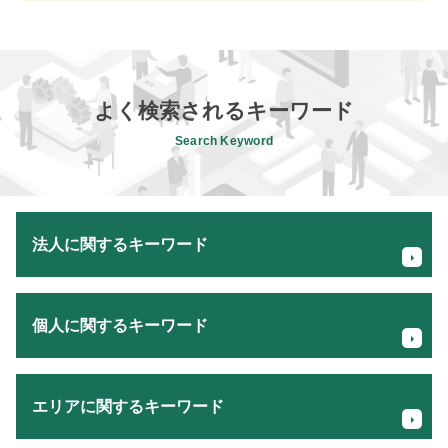
よく検索されるキーワード
Search Keyword
法人に関するキーワード
創業支援 銀行
個人に関するキーワード
税務調査 法人
税理士 業務内容
法人 所得 計算
税理士 創業
会社 手続き
エリアに関するキーワード
個人事業主 所得税 支払い
事業計画 収支計画
FX 確定申告