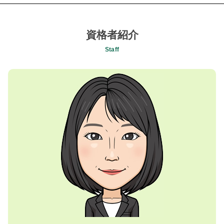
事業承継 法人
個人事業主 法人化 手続き
所得税確定申告 税理士 相談 相模原市
新規事業 計画書
生前贈与 確定申告
融資サポート 税理士 相談 昭島市
後継者 問題
生前贈与 申告
相続税対策 税理士 相談 八王子市
資格者紹介
キャッシュフロー 相談
確定申告 fx 損失
相続税対策 税理士 相談 日野市
企業 節税対策
Staff
小規模宅地 相続税
経営者の相続税対策 税理士 相談 相模原市
会社設立 届出
相続税 贈与税 対策
事業承継コンサルティング 税理士 相談 町田市
税理士 税務調査
青色申告 白色申告 違い
キャッシュフロー 税理士 相談 昭島市
親族内 事業承継
確定申告 副業
創業支援 税理士 相談 町田市
後継者 育成 課題
事業計画書 個人事業主
贈与税申告 税理士 相談 昭島市
事業承継 m&a 補助金
確定申告 必要書類
経営者所得税確定申告 税理士 相談 日野市
資金繰り キャッシュフロー
法人設立 メリット
セカンドオピニオン 税理士 相談 相模原市
事業承継 個人事業主
fx 確定申告 やり方
相続税対策 税理士 相談 昭島市
日本政策金融公庫 創業融資
認知症 相続 対策
事業計画策定 税理士 相談 日野市
税理士 変更 タイミング
相続 財産 対象
消費税確定申告 税理士 相談 昭島市
法人化 タイミング
税務顧問 税理士 相談 昭島市
相続税 生前 贈与
所得税確定申告 税理士 相談 町田市
相続 確定申告
事業計画策定 税理士 相談 八王子市
経営者の相続税対策 税理士 相談 八王子市