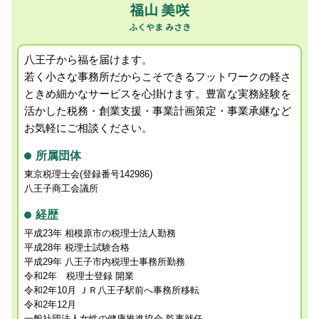
記帳代行 税理士 相談 町田市
福山 美咲
セカンドオピニオン 税理士 相談 昭島市
八王子から福を届けます。
若く小さな事務所だからこそできるフットワークの軽さ
ときめ細かなサービスを心掛けます。
豊富な実務経験を
活かした税務・創業支援・事業計画策定・事業承継など
お気軽にご相談ください。
所属団体
東京税理士会(登録番号142986)
八王子商工会議所
経歴
平成23年 相模原市の税理士法人勤務
平成28年 税理士試験合格
平成29年 八王子市内税理士事務所勤務
令和2年 税理士登録 開業
令和2年10月 ＪＲ八王子駅前へ事務所移転
令和2年12月
一般社団法人女性の健康推進協会 監事就任